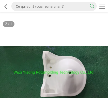
2
/
4