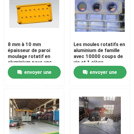
Au sujet de nous
Visite d'usine
8 mm à 10 mm
Les moules rotatifs en
épaisseur de paroi
aluminium de famille
Contrôle de qualité
moulage rotatif en
avec 10000 coups de
aluminium pour une
vie et 1 siège
personnalisation de
envoyer une
envoyer une
Contactez-nous
siège
demande
demande
Nouvelles
Demandez une citation
Moule de Rotomoulding