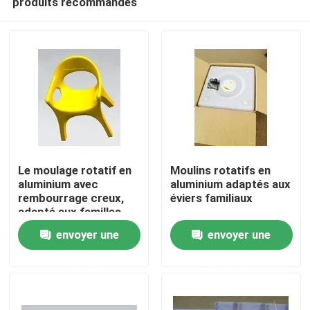
produits recommandés
Le moulage rotatif en
Moulins rotatifs en
aluminium avec
aluminium adaptés aux
rembourrage creux,
éviers familiaux
adapté aux familles
Maison
envoyer une
envoyer une
Produits
demande
demande
Vidéos