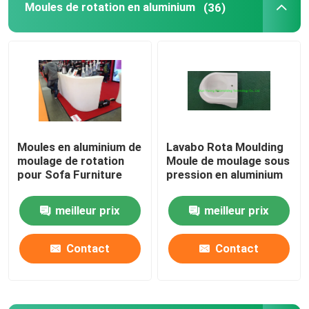
Moules de rotation en aluminium
(36)
Oven Moveable Shuttle Machine
Machine de bâti de rotation de carrousel
Machine de réutilisation en plastique de pelletisation
Moules en aluminium de
Lavabo Rota Moulding
moulage de rotation
Moule de moulage sous
Pulverizer de LDPE
pour Sofa Furniture
pression en aluminium
Broyeur en plastique de rebut
meilleur prix
meilleur prix
Contact
Contact
Défibreur en plastique de rebut
Roto a moulé des produits