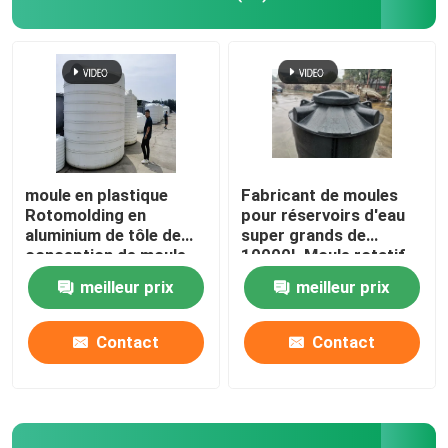
Moule de fosse septique
Moule de réservoir d'eau
Moules de rotation en aluminium
moule en plastique
Fabricant de moules
Rotomolding en
pour réservoirs d'eau
aluminium de tôle de
super grands de
Aluminium solide de billette
conception de moule
10000L Moule rotatif
de réservoir de l'eau
pour réservoirs en
meilleur prix
meilleur prix
1000L
plastique domestique
Machine de rock de flamme nue
Contact
Contact
Machine de Rotomoulding de rock
machine de rotomoulage à navette