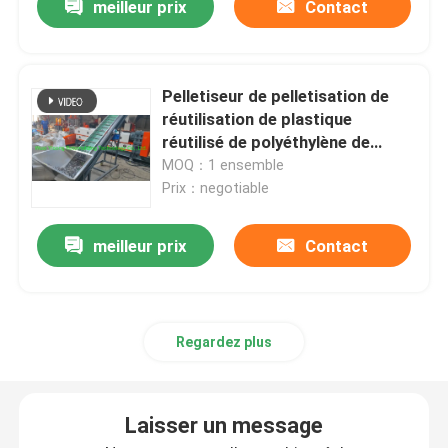
meilleur prix
Contact
Pelletiseur de pelletisation de
réutilisation de plastique
réutilisé de polyéthylène de
machine de PE de pp
MOQ：1 ensemble
Prix：negotiable
meilleur prix
Contact
Regardez plus
Laisser un message