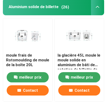
Aluminium solide de billette
(26)
Équipement auxiliaire
Sac imperméable de voyage
tôle d'acier laminée à froid
moule frais de
la glacière 45L moule le
Rotomoulding de moule
moule solide en
de la boîte 20L
aluminium de bâti de
rotation de billette de
commande numérique
meilleur prix
meilleur prix
par ordinateur
Contact
Contact