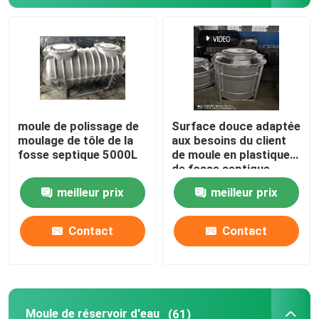
Au sujet de nous
Visite d'usine
moule de polissage de
Surface douce adaptée
Contrôle de qualité
moulage de tôle de la
aux besoins du client
fosse septique 5000L
de moule en plastique
de fosse septique
Contactez-nous
disponible
meilleur prix
meilleur prix
Nouvelles
Contact
Contact
Demandez une citation
Moule de Rotomoulding
Moule de réservoir d'eau
(61)