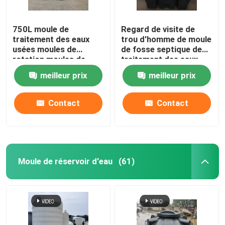
750L moule de
Regard de visite de
traitement des eaux
trou d'homme de moule
usées moules de
de fosse septique de
rotation moules de
traitement des eaux
moulage bon prix haute
usées 1500L
meilleur prix
meilleur prix
qualité moule de
réservoir septique SMC
Contact
Contact
Moule de réservoir d'eau
(61)