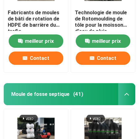
Fabricants de moules
Technologie de moule
Équipement auxiliaire
de bâti de rotation de
de Rotomoulding de
HDPE de barrière du
tôle pour la moisson
trafic
d'eau de pluie
Sac imperméable de voyage
meilleur prix
meilleur prix
tôle d'acier laminée à froid
Contact
Contact
Moule de fosse septique
(41)