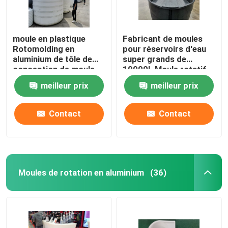
moule en plastique
Fabricant de moules
Rotomolding en
pour réservoirs d'eau
aluminium de tôle de
super grands de
conception de moule
10000L Moule rotatif
de réservoir de l'eau
pour réservoirs en
meilleur prix
meilleur prix
1000L
plastique domestique
Contact
Contact
Moules de rotation en aluminium
(36)