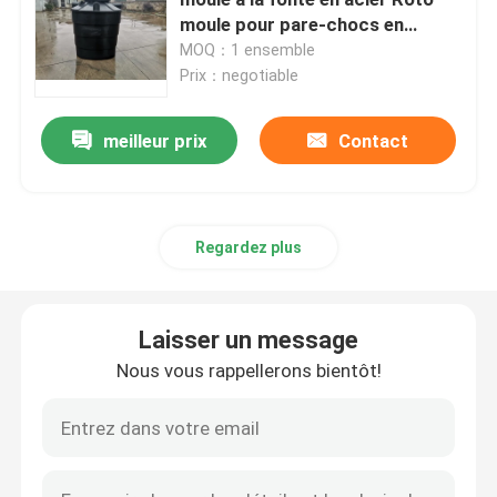
moule pour pare-chocs en
plastique réservoir septique
MOQ：1 ensemble
Moule de fosse septique
Rotomolded bon prix
Prix：negotiable
Moule de réservoir d'eau
meilleur prix
Contact
Moules de rotation en aluminium
Regardez plus
Aluminium solide de billette
Laisser un message
Machine de rock de flamme nue
Nous vous rappellerons bientôt!
Machine de Rotomoulding de rock
machine de rotomoulage à navette