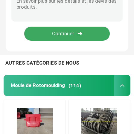
Oven Moveable Shuttle Machine
Machine de bâti de rotation de carrousel
Machine de réutilisation en plastique de pelletisation
AUTRES CATÉGORIES DE NOUS
Pulverizer de LDPE
Moule de Rotomoulding
(114)
Broyeur en plastique de rebut
Défibreur en plastique de rebut
Roto a moulé des produits