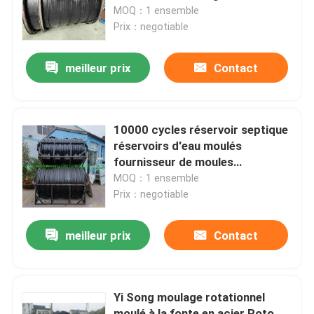
MOQ：1 ensemble
Prix：negotiable
Au sujet de nous
meilleur prix
Contact
Visite d'usine
Contrôle de qualité
10000 cycles réservoir septique
réservoirs d'eau moulés
fournisseur de moules
Contactez-nous
processus de coulée sous vide
MOQ：1 ensemble
Prix：negotiable
Nouvelles
meilleur prix
Contact
Demandez une citation
Yi Song moulage rotationnel
Moule de Rotomoulding
moulé à la fonte en acier Roto