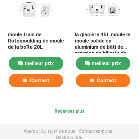
moule frais de
la glacière 45L moule le
Rotomoulding de moule
moule solide en
de la boîte 20L
aluminium de bâti de
rotation de billette de
commande numérique
meilleur prix
meilleur prix
par ordinateur
Contact
Contact
Regardez plus
Aperçu
Au sujet de nous
Contactez-nous
Desktop Site