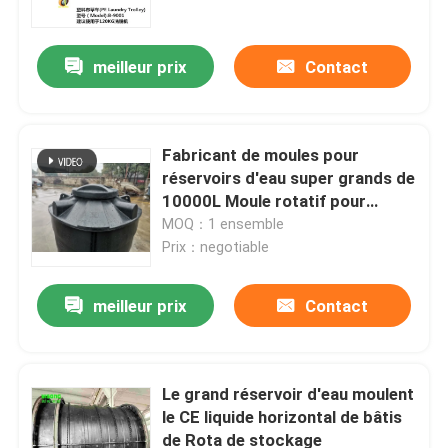
meilleur prix
Contact
Fabricant de moules pour
réservoirs d'eau super grands de
10000L Moule rotatif pour
réservoirs en plastique
MOQ：1 ensemble
domestique
Prix：negotiable
meilleur prix
Contact
Maison
Produits
Le grand réservoir d'eau moulent
le CE liquide horizontal de bâtis
de Rota de stockage
Vidéos