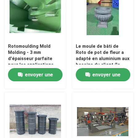
Rotomoulding Mold
Le moule de bâti de
Molding - 3 mm
Roto de pot de fleur a
d'épaisseur parfaite
adapté en aluminium aux
pour les applications
besoins du client (le
lourdes
vert)
envoyer une
envoyer une
demande
demande
Maison
Produits
Vidéos