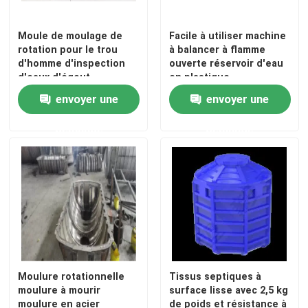
Moule de moulage de
Facile à utiliser machine
Au sujet de nous
rotation pour le trou
à balancer à flamme
d'homme d'inspection
ouverte réservoir d'eau
d'eaux d'égout
en plastique
Visite d'usine
envoyer une
envoyer une
Contrôle de qualité
demande
demande
Contactez-nous
Nouvelles
Demandez une citation
Moulure rotationnelle
Tissus septiques à
moulure à mourir
surface lisse avec 2,5 kg
Moule de Rotomoulding
moulure en acier
de poids et résistance à