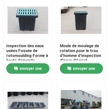
Au sujet de nous
Visite d'usine
Contrôle de qualité
Inspection des eaux
Moule de moulage de
usées Fossée de
rotation pour le trou
rotomoulding Forme à
d'homme d'inspection
Contactez-nous
haute demande
d'eaux d'égout
envoyer une
envoyer une
Nouvelles
demande
demande
Demandez une citation
Moule de Rotomoulding