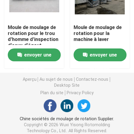
Moule de fosse septique
Moule de moulage de
Moule de moulage de
rotation pour le trou
rotation pour la
Moule de réservoir d'eau
d'homme d'inspection
machine à laver
d'eaux d'égout
Moules de rotation en aluminium
envoyer une
envoyer une
demande
demande
Aluminium solide de billette
Aperçu
Au sujet de nous
Contactez-nous
Desktop Site
Machine de rock de flamme nue
Plan du site
Privacy Policy
Machine de Rotomoulding de rock
Chine sociétés de moulage de rotation Supplier.
Copyright © 2026 Wuxi Yisong Rotomolding
machine de rotomoulage à navette
Technology Co., Ltd.. All Rights Reserved.