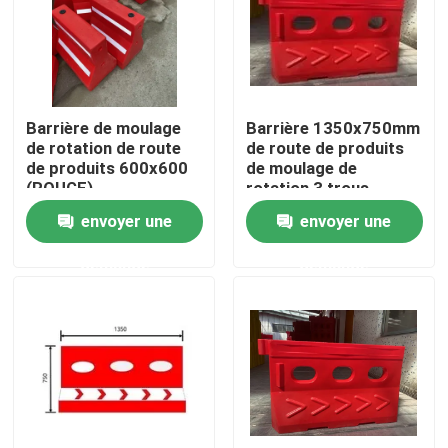
Au sujet de nous
Visite d'usine
Barrière de moulage
Barrière 1350x750mm
de rotation de route
de route de produits
de produits 600x600
de moulage de
Contrôle de qualité
(ROUGE)
rotation 3 trous
envoyer une
envoyer une
Contactez-nous
demande
demande
Nouvelles
Demandez une citation
Moule de Rotomoulding