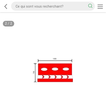
2
/
2