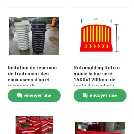
Imitation de réservoir
Rotomolding Roto a
de traitement des
moulé la barrière
eaux usées d'aa et
1500x1200mm de
réservoir de
route de produits
réglementation de la
Maison
envoyer une
envoyer une
suite aa
demande
demande
Produits
Vidéos