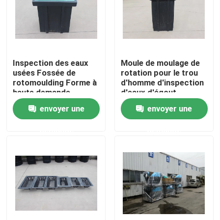
Au sujet de nous
Visite d'usine
Inspection des eaux
Moule de moulage de
usées Fossée de
rotation pour le trou
rotomoulding Forme à
d'homme d'inspection
Contrôle de qualité
haute demande
d'eaux d'égout
envoyer une
envoyer une
Contactez-nous
demande
demande
Nouvelles
Demandez une citation
Moule de Rotomoulding