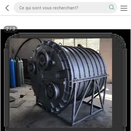
2
/
3