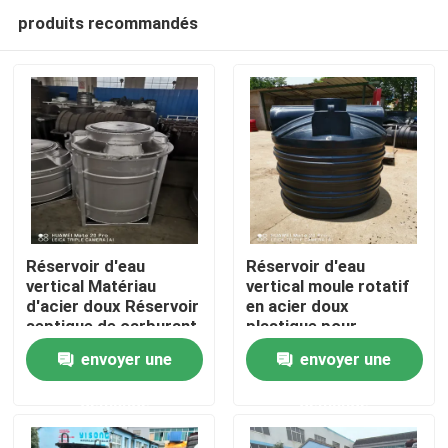
produits recommandés
Réservoir d'eau
Réservoir d'eau
vertical Matériau
vertical moule rotatif
d'acier doux Réservoir
en acier doux
Maison
septique de carburant
plastique pour
en plastique Moule
réservoir septique de
envoyer une
envoyer une
rotatif
carburant
Produits
demande
demande
Vidéos