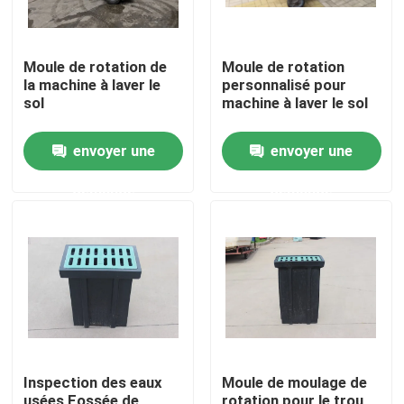
Moule de rotation de
Moule de rotation
la machine à laver le
personnalisé pour
sol
machine à laver le sol
envoyer une
envoyer une
demande
demande
Maison
Produits
Inspection des eaux
Moule de moulage de
Vidéos
usées Fossée de
rotation pour le trou