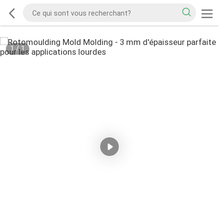
1
/
1