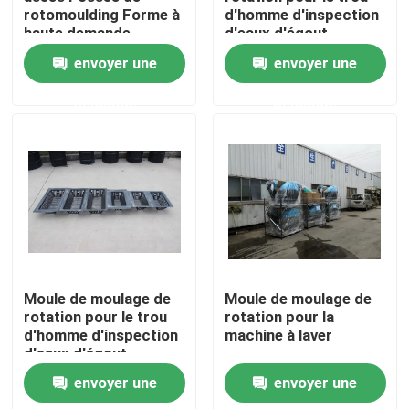
rotomoulding Forme à
d'homme d'inspection
haute demande
d'eaux d'égout
Au sujet de nous
envoyer une
envoyer une
demande
demande
Visite d'usine
Contrôle de qualité
Contactez-nous
Nouvelles
Moule de moulage de
Moule de moulage de
rotation pour le trou
rotation pour la
d'homme d'inspection
machine à laver
Demandez une citation
d'eaux d'égout
envoyer une
envoyer une
Moule de Rotomoulding