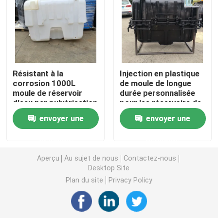
Moule de fosse septique
Moule de réservoir d'eau
Résistant à la
Injection en plastique
corrosion 1000L
de moule de longue
Moules de rotation en aluminium
moule de réservoir
durée personnalisée
d'eau par pulvérisation
pour les réservoirs de
stockage d'eau
Aluminium solide de billette
envoyer une
envoyer une
demande
demande
Machine de rock de flamme nue
Aperçu
Au sujet de nous
Contactez-nous
Desktop Site
Machine de Rotomoulding de rock
Plan du site
Privacy Policy
machine de rotomoulage à navette