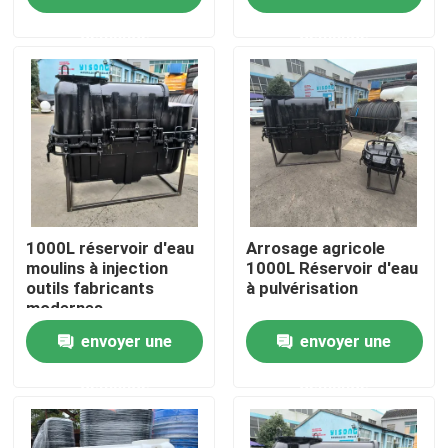
demande
demande
Au sujet de nous
Visite d'usine
Contrôle de qualité
Contactez-nous
1000L réservoir d'eau
Arrosage agricole
moulins à injection
1000L Réservoir d'eau
outils fabricants
à pulvérisation
modernes
Nouvelles
envoyer une
envoyer une
Demandez une citation
demande
demande
Moule de Rotomoulding