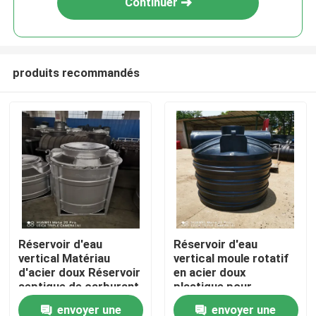
Continuer
produits recommandés
Maison
Réservoir d'eau
Réservoir d'eau
vertical Matériau
vertical moule rotatif
Produits
d'acier doux Réservoir
en acier doux
septique de carburant
plastique pour
en plastique Moule
réservoir septique de
envoyer une
envoyer une
Vidéos
rotatif
carburant