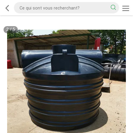
2
/
5