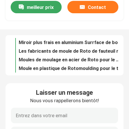
meilleur prix
Contact
Miroir plus frais en aluminium Surrface de boîte du moule 45L de billette de commande numérique par ordinateur Soild
Les fabricants de moule de Roto de fauteuil roulant ont adapté l'outil aux besoins du client de moulage
Au sujet de nous
Moules de moulage en acier de Roto pour le matériel médical de lavage d'oeil
Moule en plastique de Rotomoulding pour le tuyau de flottement de Marine Floater Floating Pontoo Dredge
Visite d'usine
Moule de moulage de rotation pour l'agriculture d'évier de bétail
Moule fait sur commande de bâti de rotation de HDPE se dirigeant vers le stylo de bétail de bétail
Contrôle de qualité
Moulures à rotation pour le bétail Produire des moules en feuille de papier
Moule de moulage de rotation pour le stylo de bétail de bétail
Contactez-nous
Les matières premières de bâti de rotation de HDPE moulent dans l'évier d'alimentation
Moulures à rotation pour les aliments pour animaux Produit de moules pour éviers
Nouvelles
Laisser un message
Le HDPE LLDPE Rota moulent pour l'aérateur d'étang à poissons
Nous vous rappellerons bientôt!
Le moule de bâti de Roto de pot de fleur a adapté en aluminium aux besoins du client
Demandez une citation
Fabricant de moules Roto personnalisé
Moule de moulage de rotation pour le chariot de toile en plastique
Moule de Rotomoulding
Moulé en acier doux réservoir d'eau en plastique Rota Mold Customizde OEM moulage rotatif réservoir d'eau en plastique avec la meilleure qualité