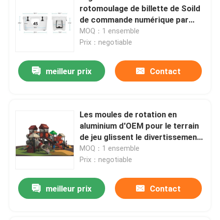
rotomoulage de billette de Soild
de commande numérique par
ordinateur en aluminium
MOQ：1 ensemble
Prix：negotiable
meilleur prix
Contact
Les moules de rotation en
aluminium d'OEM pour le terrain
de jeu glissent le divertissement
extérieur d'amusement
MOQ：1 ensemble
Prix：negotiable
meilleur prix
Contact