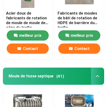
Oven Moveable Shuttle Machine
Acier doux de
Fabricants de moules
fabricants de rotation
de bâti de rotation de
de moule de moule de
HDPE de barrière du
Machine de bâti de rotation de carrousel
cône du trafic
trafic
meilleur prix
meilleur prix
Machine de réutilisation en plastique de pelletisation
Contact
Contact
Pulverizer de LDPE
Broyeur en plastique de rebut
Moule de fosse septique
(41)
Défibreur en plastique de rebut
Roto a moulé des produits