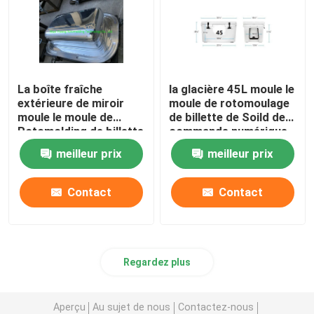
La boîte fraîche
la glacière 45L moule le
extérieure de miroir
moule de rotomoulage
moule le moule de
de billette de Soild de
Rotomolding de billette
commande numérique
de commande
par ordinateur en
meilleur prix
meilleur prix
numérique par
aluminium
ordinateur Soild
Contact
Contact
Regardez plus
Aperçu
Au sujet de nous
Contactez-nous