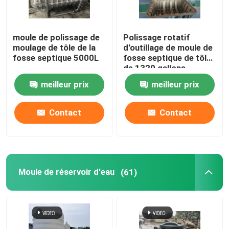
Équipement auxiliaire
moule de polissage de
Polissage rotatif
moulage de tôle de la
d'outillage de moule de
Sac imperméable de voyage
fosse septique 5000L
fosse septique de tôle
de 1320 gallons
meilleur prix
meilleur prix
tôle d'acier laminée à froid
Contact
Contact
Moule de réservoir d'eau
(61)